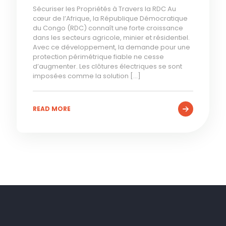
Sécuriser les Propriétés à Travers la RDC Au
cœur de l’Afrique, la République Démocratique
du Congo (RDC) connaît une forte croissance
dans les secteurs agricole, minier et résidentiel.
Avec ce développement, la demande pour une
protection périmétrique fiable ne cesse
d’augmenter. Les clôtures électriques se sont
imposées comme la solution
[…]
READ MORE